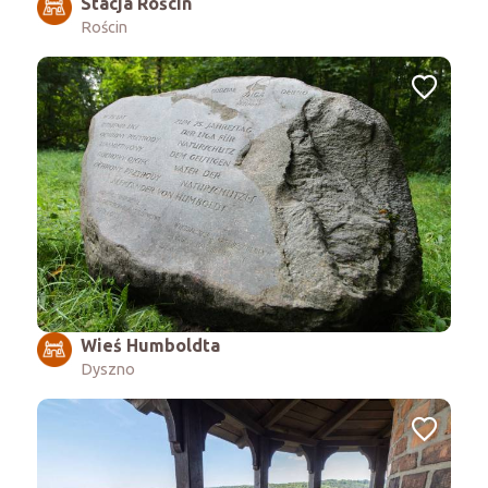
Stacja Rościn
Rościn
Wieś Humboldta
Dyszno