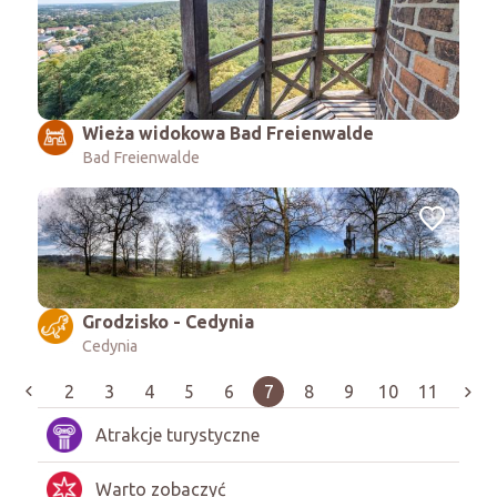
Wieża widokowa Bad Freienwalde
Bad Freienwalde
Grodzisko - Cedynia
Cedynia
2
3
4
5
6
7
8
9
10
11
Atrakcje turystyczne
Warto zobaczyć