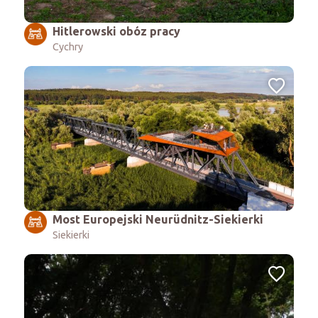
Hitlerowski obóz pracy
Cychry
Most Europejski Neurüdnitz-Siekierki
Siekierki