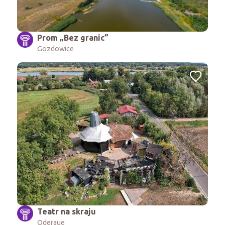
Prom „Bez granic”
Gozdowice
Teatr na skraju
Oderaue