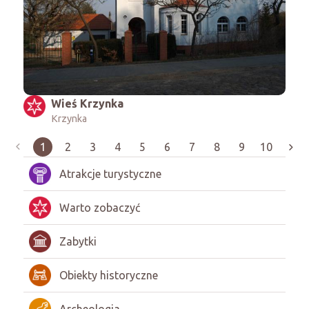
Wieś Krzynka
Krzynka
1
2
3
4
5
6
7
8
9
10
Atrakcje turystyczne
Warto zobaczyć
Zabytki
Obiekty historyczne