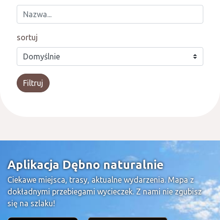
sortuj
Filtruj
Aplikacja Dębno naturalnie
Ciekawe miejsca, trasy, aktualne wydarzenia. Mapa z
dokładnymi przebiegami wycieczek. Z nami nie zgubisz
się na szlaku!