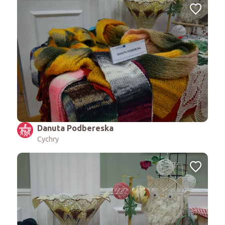
Danuta Podbereska
Cychry