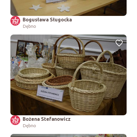
Bogusława Sługocka
Dębno
Bożena Stefanowicz
Dębno