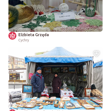
Elżbieta Grzęda
Cychry