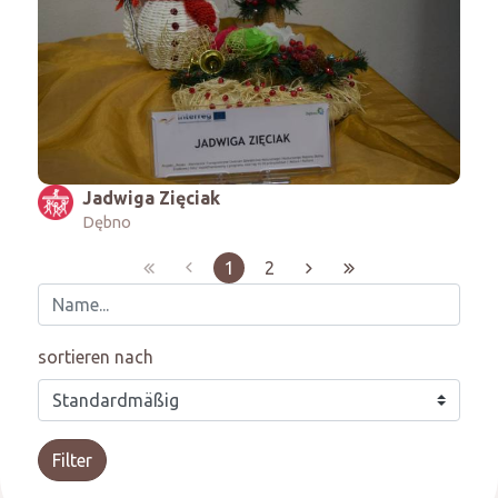
Jadwiga Zięciak
Dębno
1
2
sortieren nach
Filter