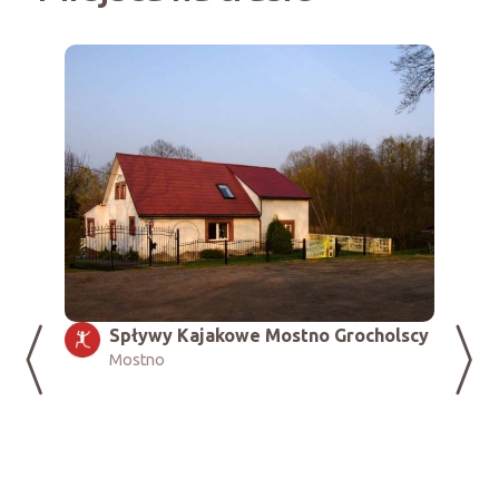
Grocholscy
Kopalnia ropy naftowej
Barnówko