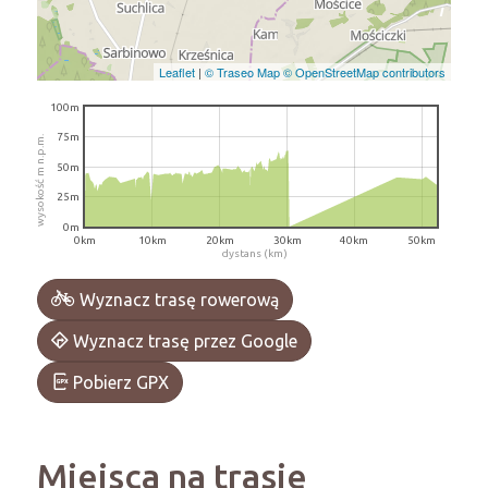
Leaflet
|
© Traseo Map
© OpenStreetMap contributors
100m
75m
wysokość m n.p.m.
50m
25m
0m
0km
10km
20km
30km
40km
50km
dystans (km)
Wyznacz trasę rowerową
Wyznacz trasę przez Google
Pobierz GPX
Miejsca na trasie