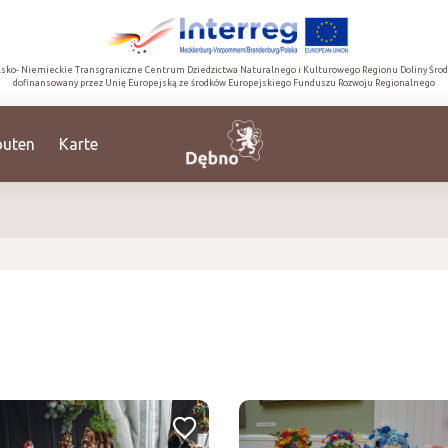
lsko- Niemieckie Transgraniczne Centrum Dziedzictwa Naturalnego i Kulturowego Regionu Doliny Śro
dofinansowany przez Unię Europejską ze środków Europejskiego Funduszu Rozwoju Regionalnego
outen
Karte