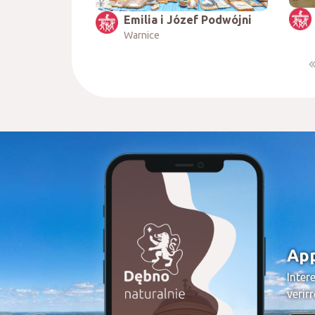
Emilia i Józef Podwójni
Warnice
App
Inter
verir