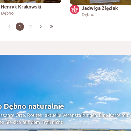
Henryk Krakowski
Jadwiga Zięciak
Dębno
Dębno
1
2
 Dębno naturalnie
essante Orte, Routen, aktuelle Veranstaltungen. Eine Karte mi
ren Sie sich auf dem Trail nicht!