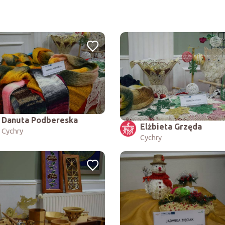
Danuta Podbereska
Elżbieta Grzęda
Cychry
Cychry