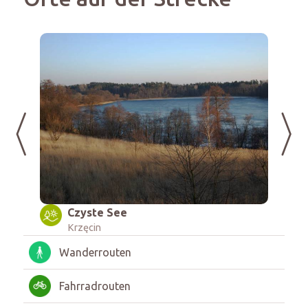
Czyste See
Krzęcin
W
Wanderrouten
Fahrradrouten