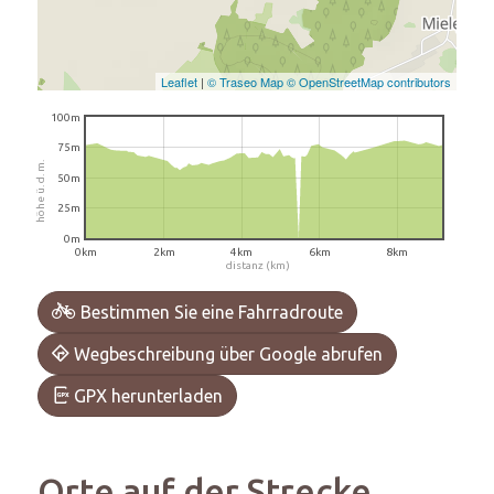
Leaflet
|
© Traseo Map
© OpenStreetMap contributors
100m
75m
höhe ü. d. m.
50m
25m
0m
0km
2km
4km
6km
8km
distanz (km)
Bestimmen Sie eine Fahrradroute
Wegbeschreibung über Google abrufen
GPX herunterladen
Orte auf der Strecke