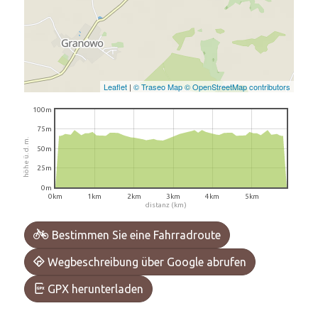
Leaflet
|
© Traseo Map
© OpenStreetMap contributors
100m
75m
höhe ü. d. m.
50m
25m
0m
0km
1km
2km
3km
4km
5km
distanz (km)
Bestimmen Sie eine Fahrradroute
Wegbeschreibung über Google abrufen
GPX herunterladen