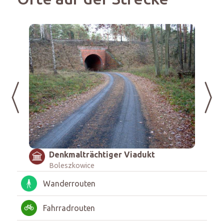
iger Viadukt
„Krawędź Pradoliny Odry"
Boleszkowice
Wanderrouten
Fahrradrouten