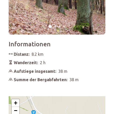
Informationen
Distanz:
8.2 km
Wanderzeit:
2 h
Aufstiege insgesamt:
38 m
Summe der Bergabfahrten:
38 m
+
−