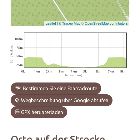
Leaflet
|
© Traseo Map
© OpenStreetMap contributors
100m
höhe ü. d. m.
75m
50m
25m
0km
1km
2km
3km
4km
5km
6km
7km
8km
distanz (km)
Bestimmen Sie eine Fahrradroute
Wegbeschreibung über Google abrufen
GPX herunterladen
Orte auf der Strecke