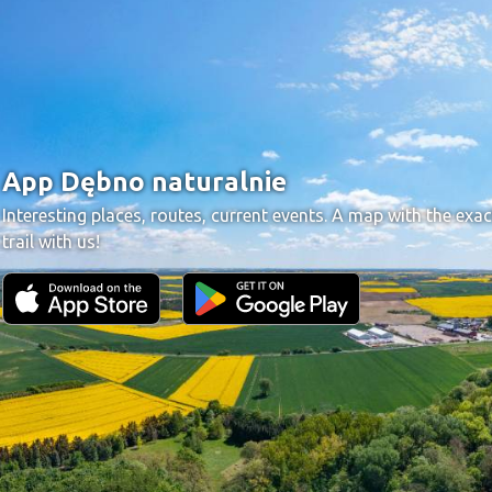
App Dębno naturalnie
Interesting places, routes, current events. A map with the exac
trail with us!