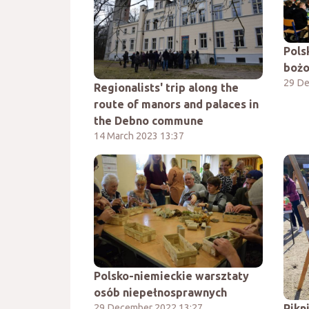
Pols
boż
29 De
Regionalists' trip along the
route of manors and palaces in
the Debno commune
14 March 2023 13:37
Polsko-niemieckie warsztaty
osób niepełnosprawnych
29 December 2022 13:27
Pikn