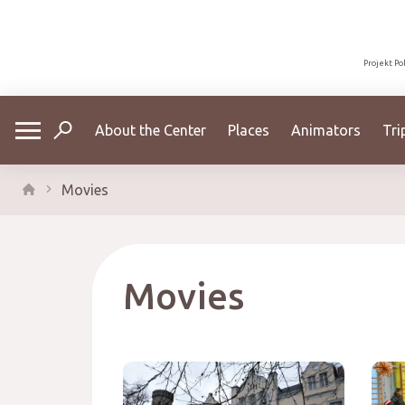
Projekt Po
About the Center
Places
Animators
Tri
Movies
Movies