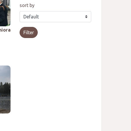
sort by
niora
Filter